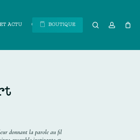
search
account
 ET ACTU
CONTACT
B
O
U
T
I
Q
U
E
r
t
leur
donnant
la
parole
au
fil