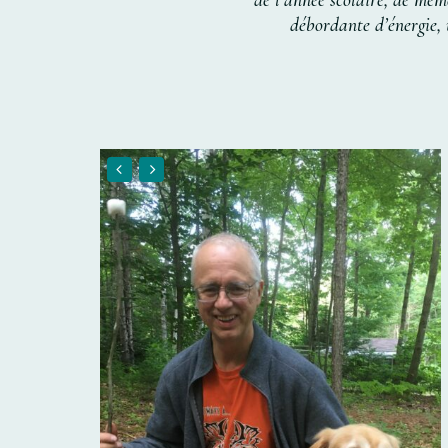
de
l’année
scolaire,
de
mêm
débordante
d’énergie,