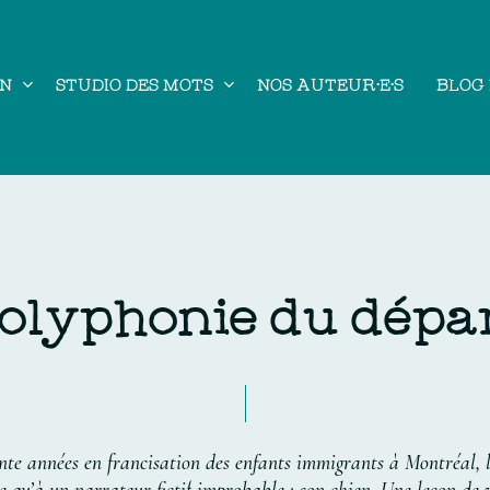
ON
STUDIO DES MOTS
NOS AUTEUR·E·S
BLOG
pour fermer
o
l
y
p
h
o
n
i
e
d
u
d
é
p
a
nte
années
en
francisation
des
enfants
immigrants
à
Montréal,