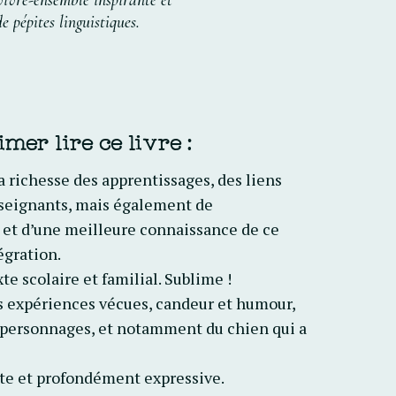
vivre-ensemble
inspirante
et
de
pépites
linguistiques.
er lire ce livre :
a richesse des apprentissages, des liens
enseignants, mais également de
l et d’une meilleure connaissance de ce
égration.
e scolaire et familial. Sublime !
des expériences vécues, candeur et humour,
s personnages, et notamment du chien qui a
nte et profondément expressive.