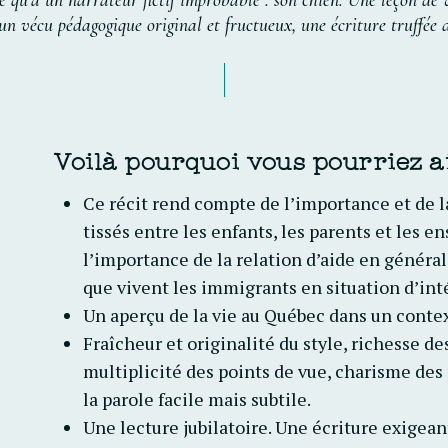
e
qu’à
un
narrateur
fictif
improbable
:
son
chien.
Une
leçon
de
un
vécu
pédagogique
original
et
fructueux,
une
écriture
truffée
Voilà pourquoi vous pourriez aim
Ce récit rend compte de l’importance et de l
tissés entre les enfants, les parents et les 
l’importance de la relation d’aide en généra
que vivent les immigrants en situation d’int
Un aperçu de la vie au Québec dans un context
Fraîcheur et originalité du style, richesse 
multiplicité des points de vue, charisme de
la parole facile mais subtile.
Une lecture jubilatoire. Une écriture exigea