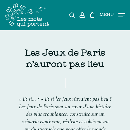
Skip
to
search
account
MENU
main
content
L
e
s
J
e
u
x
d
e
P
a
r
i
s
n
'
a
u
r
o
n
t
p
a
s
l
i
e
u
«
Et
si...
?
»
Et
si
les
Jeux
n'avaient
pas
lieu
?
Les
Jeux
de
Paris
sont
au
cœur
d’une
histoire
des
plus
troublantes,
construite
sur
un
scénario
captivant,
réaliste
et
cohérent
au
vu
du
spectacle
que
nous
offre
le
monde