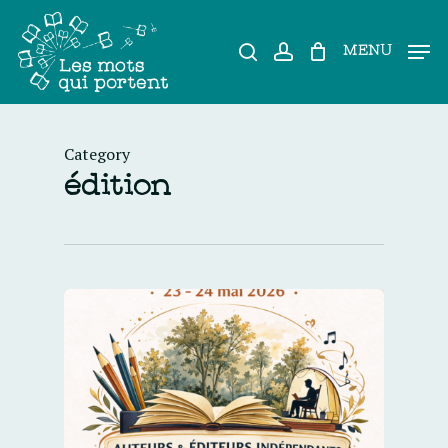
Skip
to
search
account
MENU
main
content
Category
édition